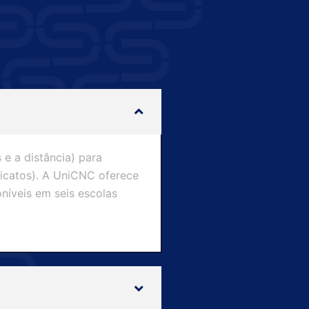
e a distância) para
icatos). A UniCNC oferece
níveis em seis escolas