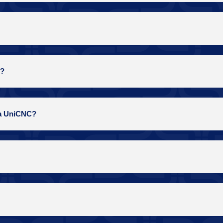
C?
na UniCNC?