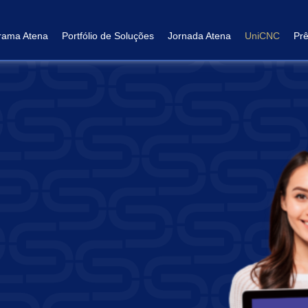
rama Atena
Portfólio de Soluções
Jornada Atena
UniCNC
Pr