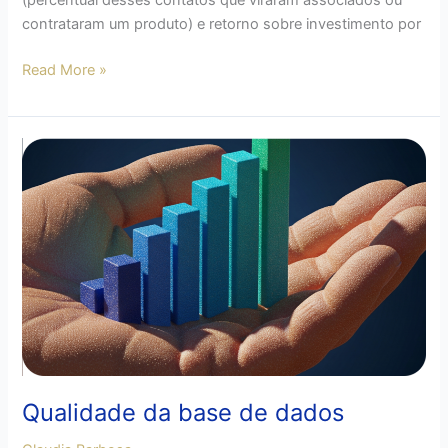
(percentual desses contatos que viraram associados ou
contrataram um produto) e retorno sobre investimento por
Read More »
Qualidade
da
base
de
dados
Qualidade da base de dados