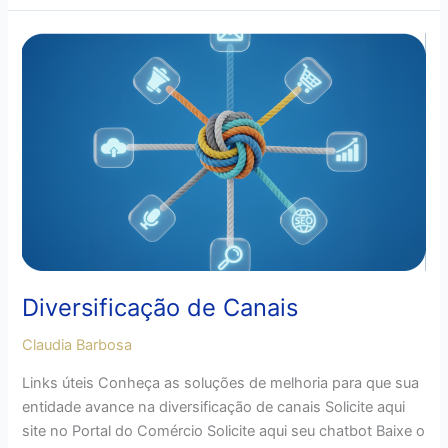
Diversificação
de
Canais
Diversificação de Canais
Claudia Barbosa
Links úteis Conheça as soluções de melhoria para que sua
entidade avance na diversificação de canais Solicite aqui
site no Portal do Comércio Solicite aqui seu chatbot Baixe o